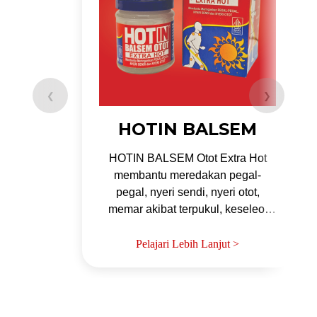
❮
❯
HOTIN BALSEM
HOTIN BALSEM Otot Extra Hot
membantu meredakan pegal-
pegal, nyeri sendi, nyeri otot,
memar akibat terpukul, keseleo,
nyeri pada otot punggung, gejala
masuk angin, perut kembung, dan
Pelajari Lebih Lanjut >
sakit kepala. HOTIN BALSEM Otot
Extra Hot juga digunakan untuk
pemanasan sebelum olahraga.