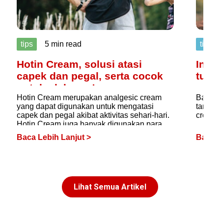
tips
5 min read
tips
Hotin Cream, solusi atasi
Inov
capek dan pegal, serta cocok
tutu
untuk olahraga!
gape
Hotin Cream merupakan analgesic cream
Bagi p
yang dapat digunakan untuk mengatasi
tangan
capek dan pegal akibat aktivitas sehari-hari.
creamn
Hotin Cream juga banyak digunakan para
atlet untuk pemanasan sebelum olahraga
Baca Lebih Lanjut >
Baca L
dan untuk mengatasi pegal-pegal setelah
olahraga. Hotin Cream diproduksi dengan
teknologi tinggi sehingga menghasilkan
kualitas cream yang bagus, tidak lengket,
tanpa bekas.
Lihat Semua Artikel